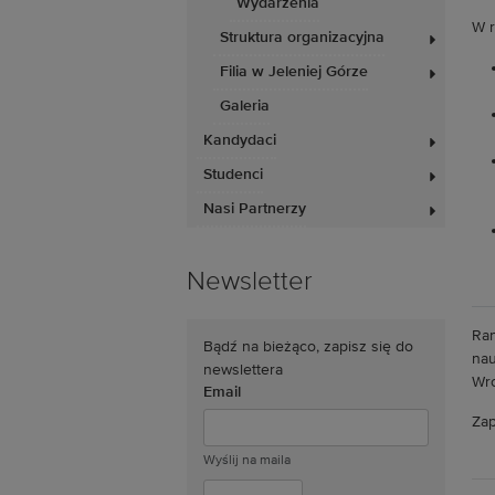
Wydarzenia
W r
Struktura organizacyjna
Filia w Jeleniej Górze
Galeria
Kandydaci
Studenci
Nasi Partnerzy
Newsletter
Ran
Bądź na bieżąco, zapisz się do
nau
newslettera
Wro
Email
Zap
Wyślij na maila