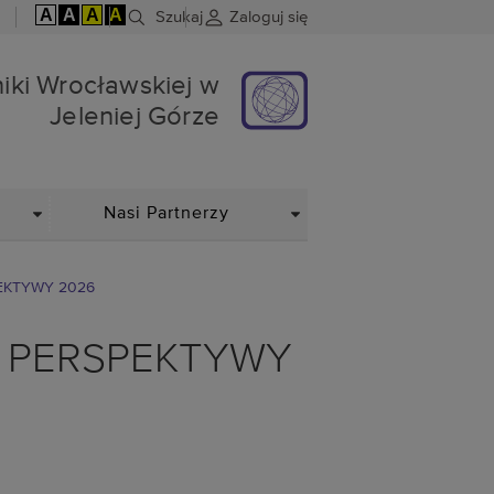
A
A
A
A
Szukaj
Zaloguj się
skiej w Jeleniej Górze
hniki Wrocławskiej w
Jeleniej Górze
DROPDOWN
DROPDOWN
Nasi Partnerzy
PEKTYWY 2026
gu PERSPEKTYWY