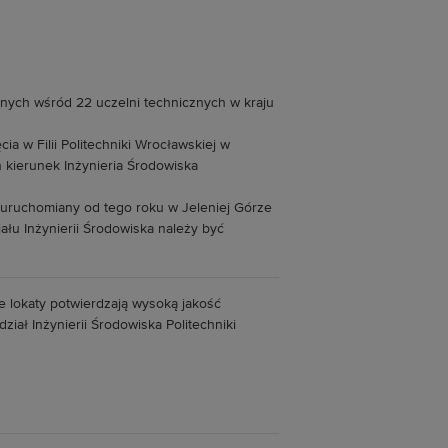
nych wśród 22 uczelni technicznych w kraju
cia w Filii Politechniki Wrocławskiej w
 kierunek Inżynieria Środowiska
- uruchomiany od tego roku w Jeleniej Górze
iału Inżynierii Środowiska należy być
e lokaty potwierdzają wysoką jakość
iał Inżynierii Środowiska Politechniki