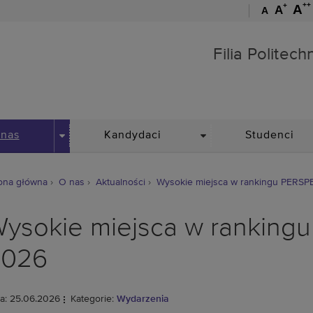
++
+
A
A
A
Filia Politechniki Wrocław
Filia Politec
DROPDOWN
DROPDOWN
 nas
Kandydaci
Studenci
ona główna
O nas
Aktualności
Wysokie miejsca w rankingu PERS
ysokie miejsca w rankin
2026
a: 25.06.2026
Kategorie:
Wydarzenia