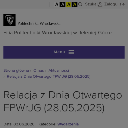
A
A
A
A
Szukaj
Zaloguj się
Filia Politech
Filia Politechniki Wrocławskiej w Jeleniej Górze
Menu
Strona główna
O nas
Aktualności
Relacja z Dnia Otwartego FPWrJG (28.05.2025)
Relacja z Dnia Otwartego
FPWrJG (28.05.2025)
Data: 03.06.2026
Kategorie:
Wydarzenia