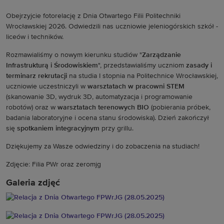
Obejrzyjcie fotorelację z Dnia Otwartego Filii Politechniki
Wrocławskiej 2026. Odwiedzili nas uczniowie jeleniogórskich szkół -
liceów i techników.
Rozmawialiśmy o nowym kierunku studiów "
Zarządzanie
Infrastrukturą i Środowiskiem
", przedstawialiśmy uczniom
zasady i
terminarz rekrutacji
na studia I stopnia na Politechnice Wrocławskiej,
uczniowie uczestniczyli w
warsztatach w pracowni STEM
(skanowanie 3D, wydruk 3D, automatyzacja i programowanie
robotów) oraz w
warsztatach terenowych BIO
(pobierania próbek,
badania laboratoryjne i ocena stanu środowiska). Dzień zakończył
się
spotkaniem integracyjnym
przy grillu.
Dziękujemy za Wasze odwiedziny i do zobaczenia na studiach!
Zdjęcie: Filia PWr oraz zeromjg
Galeria zdjęć