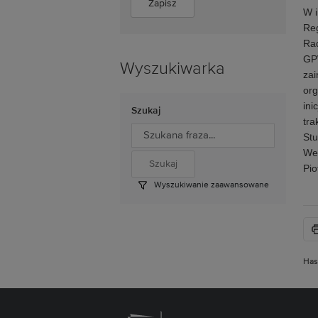
W i
Reg
Ra
GPW
Wyszukiwarka
zai
org
ini
Szukaj
tra
Stu
We
Pio
Wyszukiwanie zaawansowane
Has