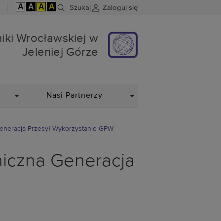
A
A
A
A
Szukaj
Zaloguj się
skiej w Jeleniej Górze
hniki Wrocławskiej w
Jeleniej Górze
DROPDOWN
DROPDOWN
Nasi Partnerzy
eneracja Przesył Wykorzystanie GPW
iczna Generacja