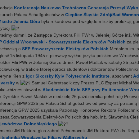
 edycja
Konferencja Naukowo Techniczna Generacja Przesył Wyko
murach Pałacu Schaffgotschów w
Cieplice Śląskie Zdrój/Bad Warmb
iasto Jelenia Góra
była rekordowa pod względem liczby prelekcji, go
tytucji
teśmy dumni, że Zastępca Dyrektora Filii PWr w Jeleniej Górze inż. W
P Oddział Wrocławski - Stowarzyszenie Elektryków Polskich
za pie
ocławską a
SEP Stowarzyszenie Elektryków Polskich
Medalem im. pr
łosił 15 listopada 1945 r. pierwszy wykład języku polskim we Wrocławi
ektor Filii PWr w Jeleniej Górze dr inż. Paweł Maślak w sobotę 25 paź
cławskiej, w trakcie której oprócz studentów i doktorantów Politechniki 
eryna Klen z
Igor Sikorsky Kyiv Polytechnic Institute
, absolwent
Ad
versity
w
Samuel Gebretsadik czy Prezes PLC Expert Michał Weso
ka->biznes stawiał w
Akademickie Koło SEP przy Politechnice Wro
 Dyrektor Paweł Maślak w niedzielę 26 października pełnił rolę Prze
ferencji GPW 2025 po Pałacu Schaffgotschów od piwnicy aż po samą 
ferencja GPW 2025 uzyskała Patronaty Honorowe Rektora Politechniki 
zesa Stowarzyszenia Elektryków Polskich dra hab. inż. Sławomira Cieś
jewództwa Dolnośląskiego
mieniu JM Rektora głos zabrał Pełnomocnik JM Rektora PWr ds. Region
litechnika Wrocławska Filia w Wałbrzychu
.