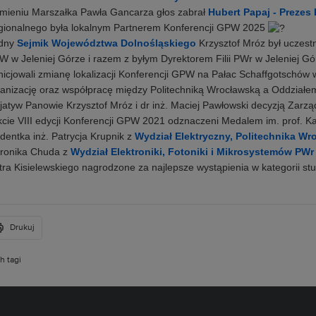
mieniu Marszałka Pawła Gancarza głos zabrał
Hubert Papaj - Prezes
ionalnego była lokalnym Partnerem Konferencji GPW 2025
dny
Sejmik Województwa Dolnośląskiego
Krzysztof Mróz był uczestn
 w Jeleniej Górze i razem z byłym Dyrektorem Filii PWr w Jeleniej Gó
nicjowali zmianę lokalizacji Konferencji GPW na Pałac Schaffgotschów w 
anizację oraz współpracę między Politechniką Wrocławską a Oddziałe
cjatyw Panowie Krzysztof Mróz i dr inż. Maciej Pawłowski decyzją Zarz
kcie VIII edycji Konferencji GPW 2021 odznaczeni Medalem im. prof. 
dentka inż. Patrycja Krupnik z
Wydział Elektryczny, Politechnika Wr
ronika Chuda z
Wydział Elektroniki, Fotoniki i Mikrosystemów PWr
tra Kisielewskiego nagrodzone za najlepsze wystąpienia w kategorii st
Drukuj
h tagi