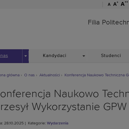
++
+
A
A
A
Filia Politechniki Wrocław
Filia Politec
DROPDOWN
DROPDOWN
 nas
Kandydaci
Studenci
ona główna
O nas
Aktualności
Konferencja Naukowo Techniczna G
onferencja Naukowo Techn
rzesył Wykorzystanie GPW
a: 28.10.2025
Kategorie:
Wydarzenia