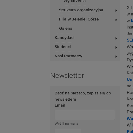
Wydarzenia
XII
Struktura organizacyjna
w 
Filia w Jeleniej Górze
w
M
ins
Galeria
Jes
Kandydaci
SE
Wr
Studenci
wyg
Nasi Partnerzy
Dyr
Wro
Kat
Newsletter
Uni
nau
Pan
Bądź na bieżąco, zapisz się do
Kon
newslettera
Kon
Email
Pre
Wo
Wyślij na maila
W i
Po