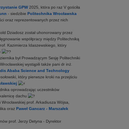
rzystanie GPW
2025, która po raz V gościła
runn
- siedzibie
Politechnika Wrocławska
ści oraz reprezentowanych przez nich
itold Dziadosz został uhonorowany przez
lęgnowanie współpracy między Politechniką
of. Kazimierza Idaszewskiego, który
u
dziernika był Prowadzącym Sesję Politechniki
Wrocławskiej wystąpili także pani dr inż.
dis Ababa Science and Technology
łowski, który pierwsze kroki na przejściu
cławskiej
wodnika oprowadzając uczestników
kalenicę dachu
Wrocławskiej prof. Arkadiusza Wójsa,
lika oraz
Paweł Gancarz - Marszałek
ów prof. Jerzy Detyna - Dyrektor