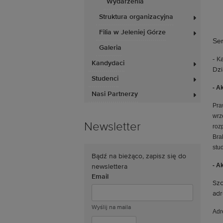
Wydarzenia
Struktura organizacyjna
Filia w Jeleniej Górze
Ser
Galeria
- K
Kandydaci
Dzi
Studenci
- A
Nasi Partnerzy
Pra
wrz
Newsletter
roz
Bra
stu
Bądź na bieżąco, zapisz się do
- A
newslettera
Email
Szc
ad
Wyślij na maila
Adr