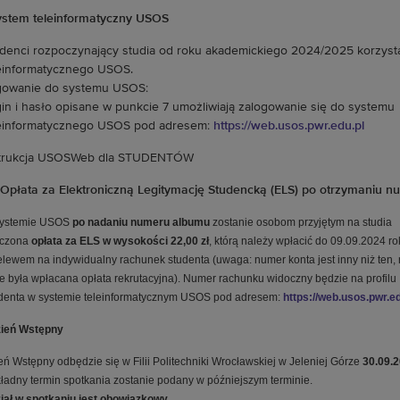
ystem teleinformatyczny USOS
denci rozpoczynający studia od roku akademickiego 2024/2025 korzyst
einformatycznego USOS.
gowanie do systemu USOS:
in i hasło opisane w punkcie 7 umożliwiają zalogowanie się do systemu
einformatycznego USOS pod adresem:
https://web.usos.pwr.edu.pl
strukcja USOSWeb dla STUDENTÓW
 Opłata za Elektroniczną Legitymację Studencką (ELS) po otrzymaniu 
ystemie USOS
po nadaniu numeru albumu
zostanie osobom przyjętym na studia
iczona
opłata za ELS w wysokości 22,00 zł
, którą należy wpłacić do 09.09.2024 ro
elewem na indywidualny rachunek studenta (uwaga: numer konta jest inny niż ten,
re była wpłacana opłata rekrutacyjna). Numer rachunku widoczny będzie na profilu
denta w systemie teleinformatycznym USOS pod adresem:
https://web.usos.pwr.ed
zień Wstępny
eń Wstępny odbędzie się w Filii Politechniki Wrocławskiej w Jeleniej Górze
30.09.2
ładny termin spotkania zostanie podany w późniejszym terminie.
iał w spotkaniu jest obowiązkowy.