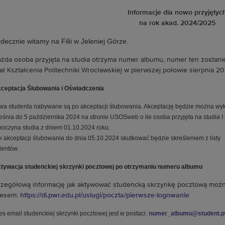
Informacje dla nowo przyjętyc
na rok akad. 2024/2025
decznie witamy na Filii w Jeleniej Górze.
ażda osoba przyjęta na studia otrzyma numer albumu, numer ten zostan
ał Kształcenia Politechniki Wrocławskiej w pierwszej połowie sierpnia 20
kceptacja Ślubowania i Oświadczenia
wa studenta nabywane są po akceptacji ślubowania. Akceptację będzie można wy
eśnia do 5 października 2024 na stronie USOSweb o ile osoba przyjęta na studia I 
poczyna studia z dniem 01.10.2024 roku.
k akceptacji ślubowania do dnia 05.10.2024 skutkować będzie skreśleniem z listy
dentów.
ktywacja studenckiej skrzynki pocztowej po otrzymaniu numeru albumu
zegółową informację jak aktywować studencką skrzynkę pocztową możn
resem:
https://di.pwr.edu.pl/uslugi/poczta/pierwsze-logowanie
es email studenckiej skrzynki pocztowej jest w postaci:
numer_albumu@student.pw