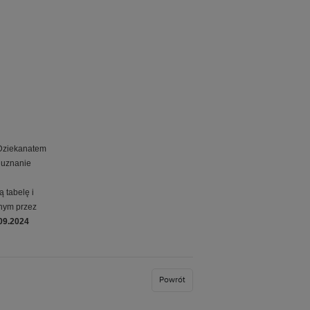
 Dziekanatem
o uznanie
 tabelę i
onym przez
09.2024
Powrót