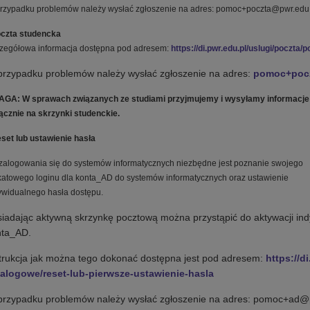
rzypadku problemów należy wysłać zgłoszenie na adres: pomoc+poczta@pwr.edu
oczta studencka
zegółowa informacja dostępna pod adresem:
https://di.pwr.edu.pl/uslugi/poczta
rzypadku problemów należy wysłać zgłoszenie na adres:
pomoc+pocz
GA: W sprawach związanych ze studiami przyjmujemy i wysyłamy informacje
ącznie na skrzynki studenckie.
eset lub ustawienie hasła
zalogowania się do systemów informatycznych niezbędne jest poznanie swojego
katowego loginu dla konta_AD do systemów informatycznych oraz ustawienie
ywidualnego hasła dostępu.
iadając aktywną skrzynkę pocztową można przystąpić do aktywacji in
nta_AD.
trukcja jak można tego dokonać dostępna jest pod adresem:
https://d
talogowe/reset-lub-pierwsze-ustawienie-hasla
rzypadku problemów należy wysłać zgłoszenie na adres: pomoc+ad@