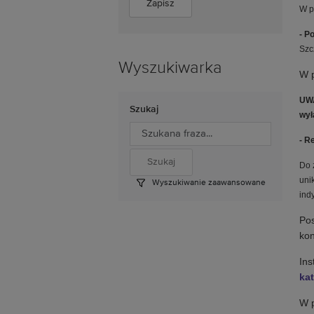
W p
- P
Szc
Wyszukiwarka
W p
UWA
Szukaj
wył
- R
Do 
uni
Wyszukiwanie zaawansowane
ind
Pos
ko
Ins
ka
W p