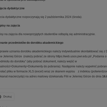
ajęcia dydaktyczne
ęcia dydaktyczne rozpoczynają się 2 października 2024 (środa).
apisy na zajęcia
isy na zajęcia dla nowoprzyjętych studentów odbędą się administracyjnie.
znanie przedmiotów do dorobku akademickiego
prawie uznania dorobku akademickiego należy indywidualnie skontaktować się z
ii w Jeleniej Górze (należy pobrać ze strony https://web.usos.pwr.edu.pl/ „Podania 
edmiotu do dorobku” (aby pobrać dokument, należy wejść w
ualności>Dokumenty>Dokumenty do pobrania). Następnie należy wypełnić pobraną
esłać pliku w formacie.XLS (excel) wraz ze skanem wypisu z indeksu (potwierdz
ekanat macierzysty) na adres mailowy dziekanatu Filii w Jeleniej Górze do dnia
16.
Drukuj