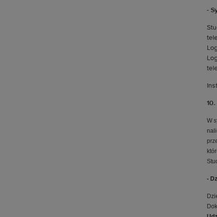
- S
Stu
tel
Lo
Log
tel
In
10.
W s
nal
prz
któ
Stu
- D
Dzi
Dok
Udz