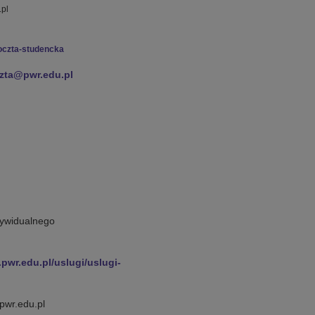
.pl
/poczta-studencka
ta@pwr.edu.pl
dywidualnego
i.pwr.edu.pl/uslugi/uslugi-
pwr.edu.pl