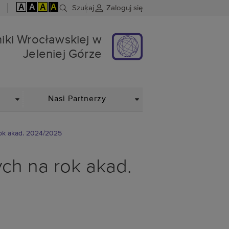
A
A
A
A
Szukaj
Zaloguj się
skiej w Jeleniej Górze
hniki Wrocławskiej w
Jeleniej Górze
DROPDOWN
DROPDOWN
Nasi Partnerzy
rok akad. 2024/2025
ych na rok akad.