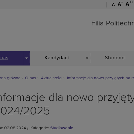
++
+
A
A
A
Filia Politechniki Wrocław
Filia Politec
DROPDOWN
DROPDOWN
 nas
Kandydaci
Studenci
ona główna
O nas
Aktualności
Informacje dla nowo przyjętych na 
nformacje dla nowo przyjęt
024/2025
a: 02.08.2024
Kategorie:
Studiowanie