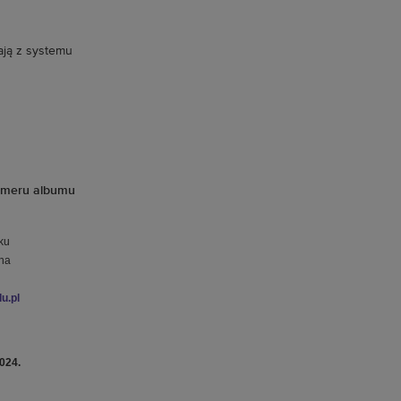
ają z systemu
numeru
albumu
ku
 na
u.pl
024.