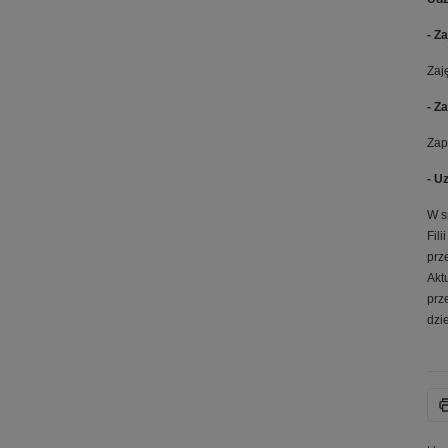
- Z
Zaj
- Z
Zap
- U
W s
Fil
prz
Akt
prz
dzi