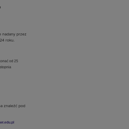
h
ie nadany przez
24 roku.
konać od 25
stopnia
a znaleźć pod
r.edu.pl