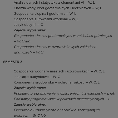
Analiza danych i statystyka z elementami AI – W, L
Chemia wody, wód geotermalnych i leczniczych – W, L
Gospodarka cieplna i geotermia – W, L
Gospodarka surowcami wtórnymi – W, L
Język obcy 1.1 – C
Zajęcia wybieralne:
Gospodarka złożami geotermalnymi w zakładach górniczych
– W, C lub
Gospodarka złożami w uzdrowiskowych zakładach
górniczych – W, C
SEMESTR 3
Gospodarka wodna w miastach i uzdrowiskach – W, C, L
Instalacje budynkowe – W, C
Komponenty środowiska – ochrona i jakość – W, C, L
Zajęcia wybieralne:
Podstawy programowania w obliczeniach inżynierskich – L lub
Podstawy programowania w pakietach matematycznych – L
Zajęcia wybieralne:
Planowanie urbanistyczne obszarów o szczególnych
walorach – W, C lub