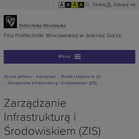
A
A
A
A
Szukaj
Zaloguj się
Filia Politech
Filia Politechniki Wrocławskiej w Jeleniej Górze
Menu
Strona główna
Kandydaci
Studia I stopnia w JG
Zarządzanie Infrastrukturą i Środowiskiem (ZIS)
Zarządzanie
Infrastrukturą i
Środowiskiem (ZIS)