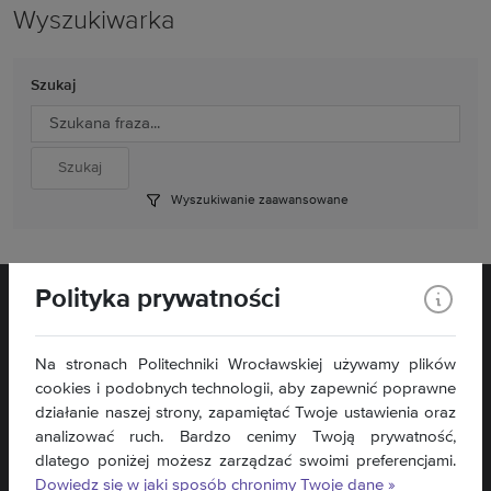
Wyszukiwarka
Szukaj
Wyszukiwanie zaawansowane
Polityka prywatności
Na stronach Politechniki Wrocławskiej używamy plików
cookies i podobnych technologii, aby zapewnić poprawne
pl. Piastowski 27
działanie naszej strony, zapamiętać Twoje ustawienia oraz
58-560 Jelenia Góra
analizować ruch. Bardzo cenimy Twoją prywatność,
dlatego poniżej możesz zarządzać swoimi preferencjami.
Kontakt »
Dowiedz się w jaki sposób chronimy Twoje dane »